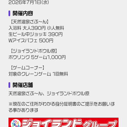
2026年7月1日(水)
開催内容
【天然温泉ざぶ～ん】
入浴料 大人390円 小人無料
生ビール中ジョッキ 390円
Wアイスパフェ 500円
【ジョイランドボウル原】
ボウリング 5ゲーム1,000円
【ゲームコーナー】
対象のクレーンゲーム 1回無料
開催店舗
天然温泉ざぶ～ん、ジョイランドボウル原
※現在のご住所がわかる身分証明書のご提示をお願いす
る事があります