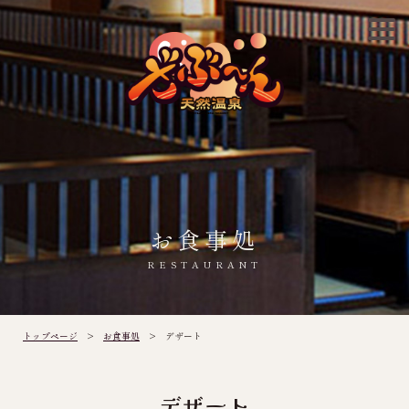
お食事処
RESTAURANT
トップページ
>
お食事処
> デザート
デザート